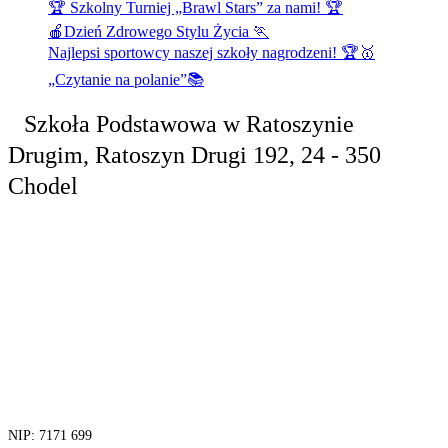
🏆 Szkolny Turniej „Brawl Stars” za nami! 🏆
🍎Dzień Zdrowego Stylu Życia 🏃
Najlepsi sportowcy naszej szkoły nagrodzeni! 🏆🥇
„Czytanie na polanie”📚
Szkoła Podstawowa
w Ratoszynie
Drugim,
Ratoszyn Drugi 192, 24 - 350
Chodel
tel. 81 829 30
04
fax.81 829 30
13
NIP: 7171 699