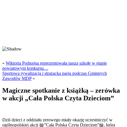
«
Wiktoria Podgajna reprezentowała naszą szkołę w etapie
powiatowym konkursu…
Sportowa rywalizacja i strażacka pasja podczas Gminnych
Zawodów MDP
»
Magiczne spotkanie z książką – zerówka
w akcji „Cała Polska Czyta Dzieciom”
Dziś dzieci z oddziału zerowego miały okazję uczestniczyć w
ogólnopolskiej akcji 📖”Cała Polska Czyta Dzieciom”📖, która