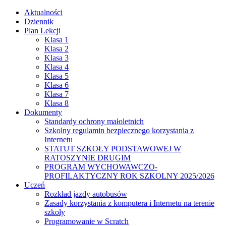
Aktualności
Dziennik
Plan Lekcji
Klasa 1
Klasa 2
Klasa 3
Klasa 4
Klasa 5
Klasa 6
Klasa 7
Klasa 8
Dokumenty
Standardy ochrony małoletnich
Szkolny regulamin bezpiecznego korzystania z
Internetu
STATUT SZKOŁY PODSTAWOWEJ W
RATOSZYNIE DRUGIM
PROGRAM WYCHOWAWCZO-
PROFILAKTYCZNY ROK SZKOLNY 2025/2026
Uczeń
Rozkład jazdy autobusów
Zasady korzystania z komputera i Internetu na terenie
szkoły
Programowanie w Scratch