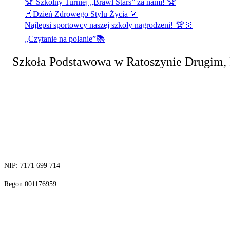
🏆 Szkolny Turniej „Brawl Stars” za nami! 🏆
🍎Dzień Zdrowego Stylu Życia 🏃
Najlepsi sportowcy naszej szkoły nagrodzeni! 🏆🥇
„Czytanie na polanie”📚
Szkoła Podstawowa
w Ratoszynie Drugim,
tel. 81 829 30 04
fax.81 829 30 13
NIP: 7171 699 714
Regon 001176959