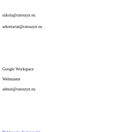
szkola@ratoszyn.eu
sekretariat@ratoszyn.eu
Google Workspace
Webmaster
admin@ratoszyn.eu