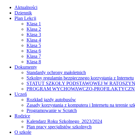
Aktualności
Dziennik
Plan Lekcji
Klasa 1
Klasa 2
Klasa 3
Klasa 4
Klasa 5
Klasa 6
Klasa 7
Klasa 8
Dokumenty
Standardy ochrony małoletnich
Szkolny regulamin bezpiecznego korzystania z Internetu
STATUT SZKOŁY PODSTAWOWEJ W RATOSZYN
PROGRAM WYCHOWAWCZO-PROFILAKTYCZNY 
Uczeń
Rozkład jazdy autobusów
Zasady korzystania z komputera i Internetu na terenie sz
Programowanie w Scratch
Rodzice
Kalendarz Roku Szkolnego 2023/2024
Plan pracy specjalistów szkolnych
O szkole