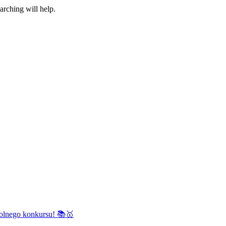
arching will help.
kolnego konkursu! 📚🥇