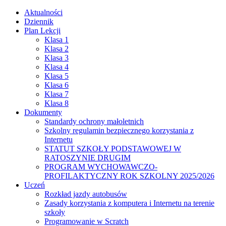
Aktualności
Dziennik
Plan Lekcji
Klasa 1
Klasa 2
Klasa 3
Klasa 4
Klasa 5
Klasa 6
Klasa 7
Klasa 8
Dokumenty
Standardy ochrony małoletnich
Szkolny regulamin bezpiecznego korzystania z
Internetu
STATUT SZKOŁY PODSTAWOWEJ W
RATOSZYNIE DRUGIM
PROGRAM WYCHOWAWCZO-
PROFILAKTYCZNY ROK SZKOLNY 2025/2026
Uczeń
Rozkład jazdy autobusów
Zasady korzystania z komputera i Internetu na terenie
szkoły
Programowanie w Scratch