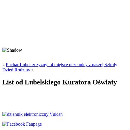
«
Puchar Lubelszczyzny i 4 miejsce uczennicy z naszej Szkoły
Dzień Rodziny
»
List od Lubelskiego Kuratora Oświaty